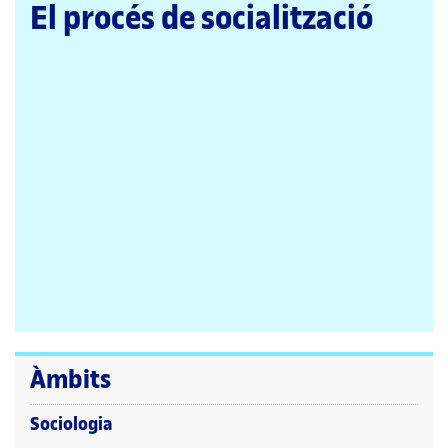
pàgina
El procés de socialització
principal
Àmbits
Sociologia