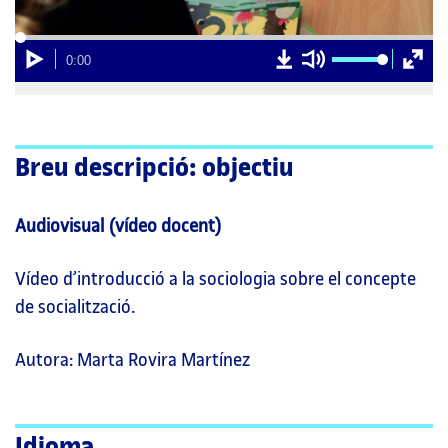
00:00
Carregat
Progrés
:
:
0%
0%
Reproducció
D
Silencia
Pantall
Current
0:00
00:00
o
comple
Time
w
n
l
o
a
d
Breu descripció: objectiu
v
i
d
e
Audiovisual (vídeo docent)
o
Vídeo d’introducció a la sociologia sobre el concepte
de socialització.
Autora: Marta Rovira Martínez
Idioma