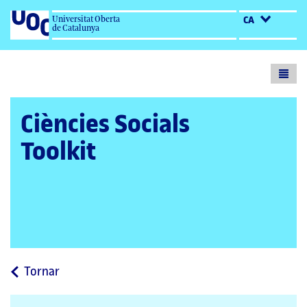
Universitat Oberta
CA
de Catalunya
Toogl
menu
Ciències Socials
Toolkit
a
Tornar
la