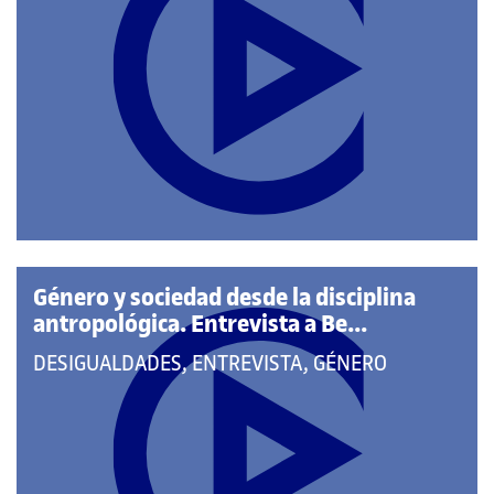
PERTENECE
A
LAS
CATEGORÍAS:
Género y sociedad desde la disciplina
antropológica. Entrevista a Be...
QUE
DESIGUALDADES, ENTREVISTA, GÉNERO
PERTENECE
A
LAS