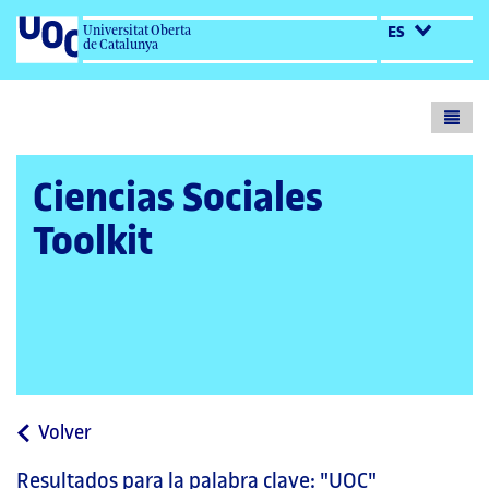
Universitat Oberta
ES
de Catalunya
Toogl
menu
Ciencias Sociales
Toolkit
a
Volver
la
Resultados para la palabra clave:
"UOC"