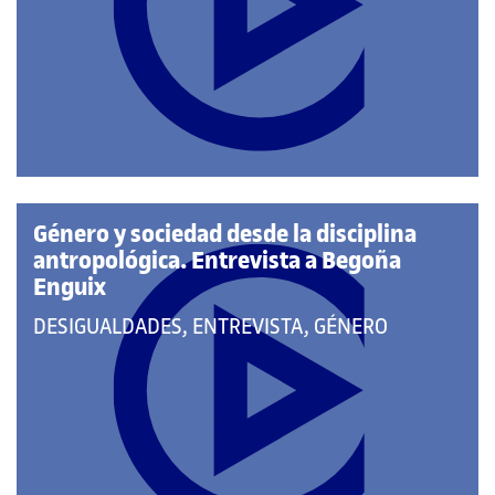
A
LAS
CATEGORÍAS:
Género y sociedad desde la disciplina
antropológica. Entrevista a Begoña
Enguix
QUE
DESIGUALDADES, ENTREVISTA, GÉNERO
PERTENECE
A
LAS
CATEGORÍAS: