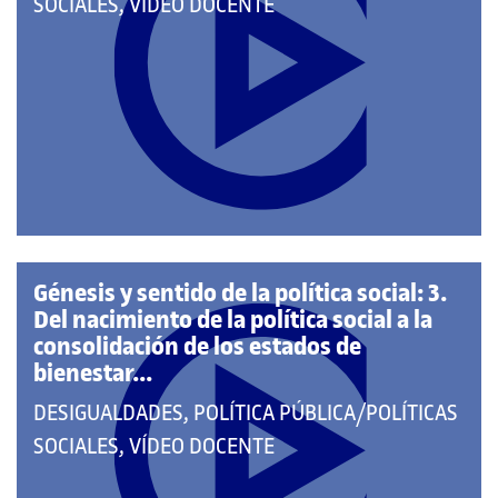
PERTENECE
SOCIALES, VÍDEO DOCENTE
A
LAS
CATEGORÍAS:
Génesis y sentido de la política social: 3.
Del nacimiento de la política social a la
consolidación de los estados de
bienestar...
QUE
DESIGUALDADES, POLÍTICA PÚBLICA/POLÍTICAS
PERTENECE
SOCIALES, VÍDEO DOCENTE
A