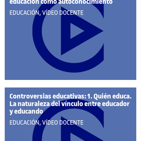
educación como autoconocimiento
QUE
EDUCACIÓN, VÍDEO DOCENTE
PERTENECE
A
LAS
CATEGORÍAS:
Controversias educativas: 1. Quién educa.
La naturaleza del vínculo entre educador
y educando
QUE
EDUCACIÓN, VÍDEO DOCENTE
PERTENECE