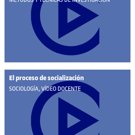
MÉTODOS Y TÉCNICAS DE INVESTIGACIÓN
A
LAS
CATEGORÍAS:
El proceso de socialización
QUE
SOCIOLOGÍA, VÍDEO DOCENTE
PERTENECE
A
LAS
CATEGORÍAS: