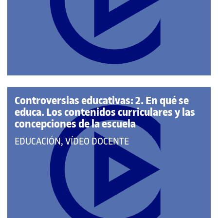
A
LAS
CATEGORÍAS:
Controversias educativas: 2. En qué se
educa. Los contenidos curriculares y las
concepciones de la escuela
QUE
EDUCACIÓN, VÍDEO DOCENTE
PERTENECE
A
LAS
CATEGORÍAS: