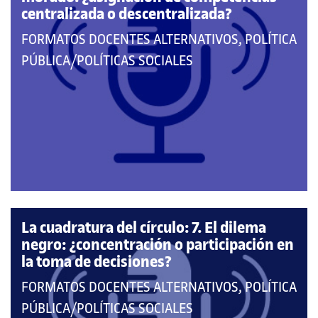
centralizada o descentralizada?
QUE
FORMATOS DOCENTES ALTERNATIVOS, POLÍTICA
PERTENECE
PÚBLICA/POLÍTICAS SOCIALES
A
LAS
CATEGORÍAS:
La cuadratura del círculo: 7. El dilema
negro: ¿concentración o participación en
la toma de decisiones?
QUE
FORMATOS DOCENTES ALTERNATIVOS, POLÍTICA
PERTENECE
PÚBLICA/POLÍTICAS SOCIALES