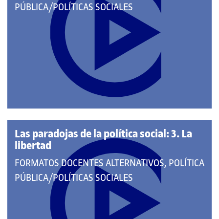
PERTENECE
PÚBLICA/POLÍTICAS SOCIALES
A
LAS
CATEGORÍAS:
Las paradojas de la política social: 3. La
libertad
QUE
FORMATOS DOCENTES ALTERNATIVOS, POLÍTICA
PERTENECE
PÚBLICA/POLÍTICAS SOCIALES
A
LAS