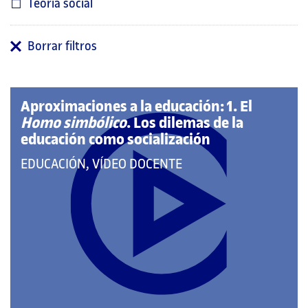
Teoría social
Borrar filtros
Aproximaciones a la educación: 1. El
Homo simbólico
. Los dilemas de la
educación como socialización
QUE
EDUCACIÓN, VÍDEO DOCENTE
PERTENECE
A
LAS
CATEGORÍAS: