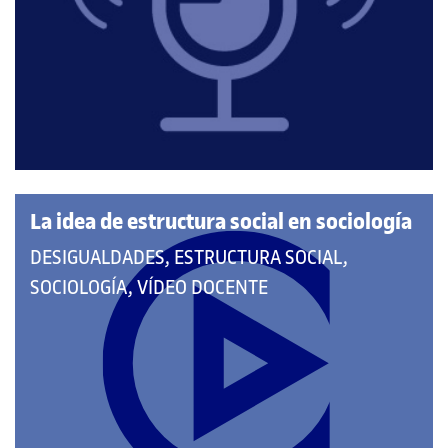
A
LAS
CATEGORÍAS:
La idea de estructura social en sociología
QUE
DESIGUALDADES, ESTRUCTURA SOCIAL,
PERTENECE
SOCIOLOGÍA, VÍDEO DOCENTE
A
LAS
CATEGORÍAS: