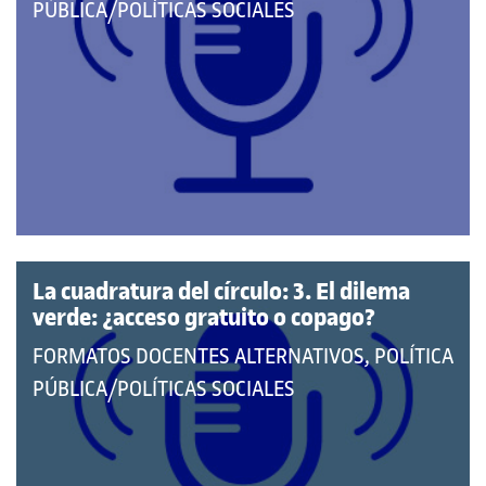
PERTENECE
PÚBLICA/POLÍTICAS SOCIALES
A
LAS
CATEGORÍAS:
La cuadratura del círculo: 3. El dilema
verde: ¿acceso gratuito o copago?
QUE
FORMATOS DOCENTES ALTERNATIVOS, POLÍTICA
PERTENECE
PÚBLICA/POLÍTICAS SOCIALES
A
LAS