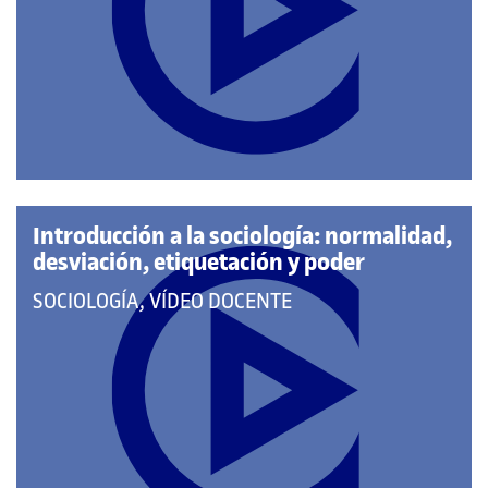
LAS
CATEGORÍAS:
Introducción a la sociología: normalidad,
desviación, etiquetación y poder
QUE
SOCIOLOGÍA, VÍDEO DOCENTE
PERTENECE
A
LAS
CATEGORÍAS: