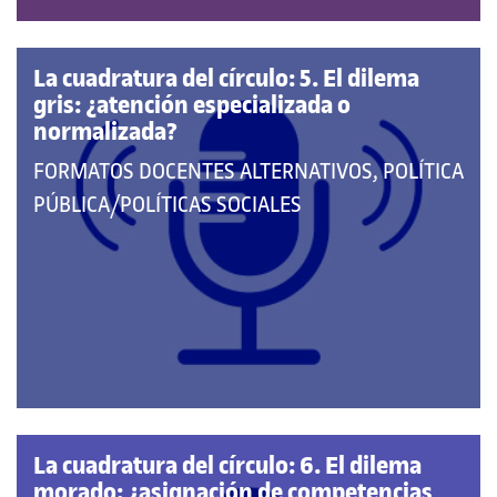
La cuadratura del círculo: 5. El dilema
gris: ¿atención especializada o
normalizada?
QUE
FORMATOS DOCENTES ALTERNATIVOS, POLÍTICA
PERTENECE
PÚBLICA/POLÍTICAS SOCIALES
A
LAS
CATEGORÍAS:
La cuadratura del círculo: 6. El dilema
morado: ¿asignación de competencias