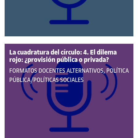
CATEGORÍAS:
La cuadratura del círculo: 4. El dilema
rojo: ¿provisión pública o privada?
QUE
FORMATOS DOCENTES ALTERNATIVOS, POLÍTICA
PERTENECE
PÚBLICA/POLÍTICAS SOCIALES
A
LAS
CATEGORÍAS: