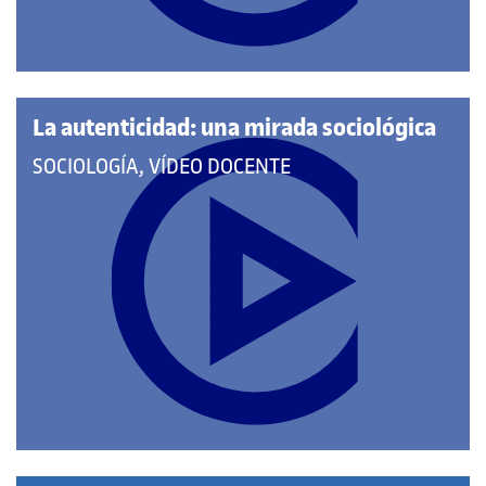
La autenticidad: una mirada sociológica
QUE
SOCIOLOGÍA, VÍDEO DOCENTE
PERTENECE
A
LAS
CATEGORÍAS: