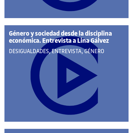
Género y sociedad desde la disciplina
económica. Entrevista a Lina Gálvez
QUE
DESIGUALDADES, ENTREVISTA, GÉNERO
PERTENECE
A
LAS
CATEGORÍAS: