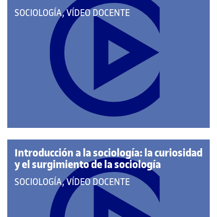
QUE
SOCIOLOGÍA, VÍDEO DOCENTE
PERTENECE
A
LAS
CATEGORÍAS:
Introducción a la sociología: la curiosidad
y el surgimiento de la sociología
QUE
SOCIOLOGÍA, VÍDEO DOCENTE
PERTENECE
A