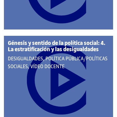
LAS
CATEGORÍAS:
Génesis y sentido de la política social: 4.
La estratificación y las desigualdades
QUE
DESIGUALDADES, POLÍTICA PÚBLICA/POLÍTICAS
PERTENECE
SOCIALES, VÍDEO DOCENTE
A
LAS
CATEGORÍAS: