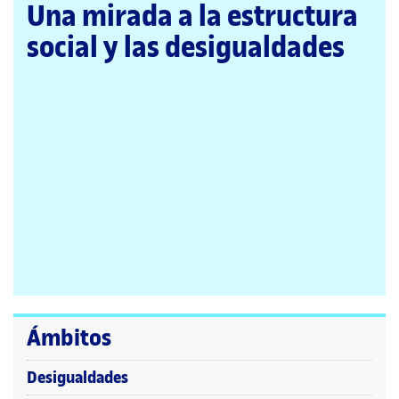
página
Una mirada a la estructura
principal
social y las desigualdades
Ámbitos
Desigualdades