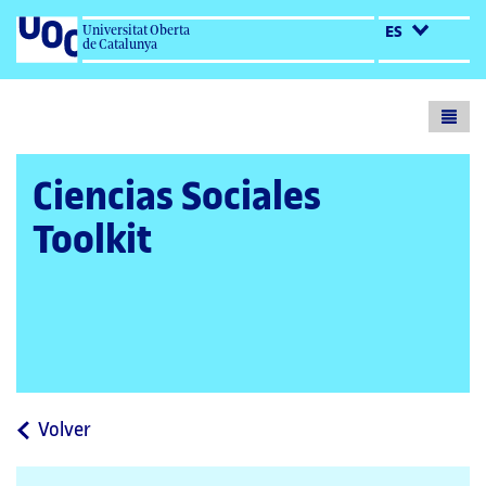
Universitat Oberta
ES
de Catalunya
Toogl
menu
Ciencias Sociales
Toolkit
a
Volver
la