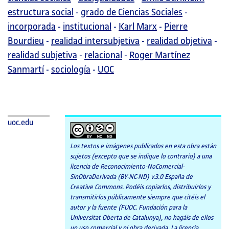
estructura social
-
grado de Ciencias Sociales
-
incorporada
-
institucional
-
Karl Marx
-
Pierre
Bourdieu
-
realidad intersubjetiva
-
realidad objetiva
-
realidad subjetiva
-
relacional
-
Roger Martínez
Sanmartí
-
sociología
-
UOC
uoc.edu
Los textos e imágenes publicados en esta obra están
sujetos (excepto que se indique lo contrario) a una
licencia de Reconocimiento-NoComercial-
SinObraDerivada (BY-NC-ND) v.3.0 España de
Creative Commons. Podéis copiarlos, distribuirlos y
transmitirlos públicamente siempre que citéis el
autor y la fuente (FUOC. Fundación para la
Universitat Oberta de Catalunya), no hagáis de ellos
un uso comercial y ni obra derivada. La licencia