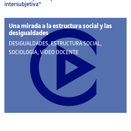
página
intersubjetiva"
principal
Una mirada a la estructura social y las
desigualdades
QUE
DESIGUALDADES, ESTRUCTURA SOCIAL,
PERTENECE
SOCIOLOGÍA, VÍDEO DOCENTE
A
LAS
CATEGORÍAS: