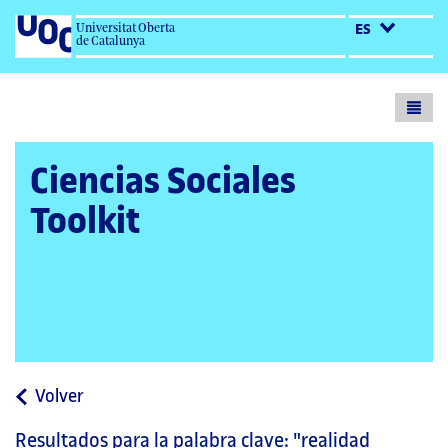
Universitat Oberta
ES
de Catalunya
Toogl
menu
Ciencias Sociales
Toolkit
a
Volver
la
Resultados para la palabra clave:
"realidad