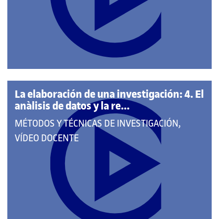
CATEGORÍAS:
La elaboración de una investigación: 4. El
anàlisis de datos y la re...
QUE
MÉTODOS Y TÉCNICAS DE INVESTIGACIÓN,
PERTENECE
VÍDEO DOCENTE
A
LAS
CATEGORÍAS: