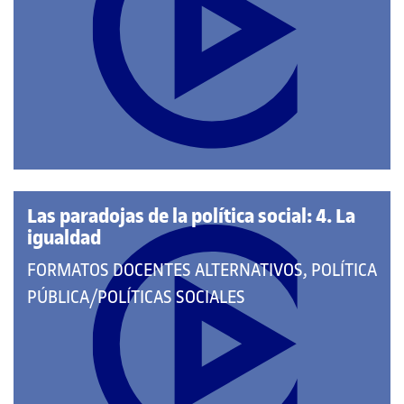
A
LAS
CATEGORÍAS:
Las paradojas de la política social: 4. La
igualdad
QUE
FORMATOS DOCENTES ALTERNATIVOS, POLÍTICA
PERTENECE
PÚBLICA/POLÍTICAS SOCIALES
A
LAS
CATEGORÍAS: