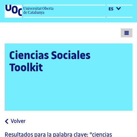
Universitat Oberta
ES
de Catalunya
Toogl
menu
Ciencias Sociales
Toolkit
a
Volver
la
Resultados para la palabra clave:
"ciencias