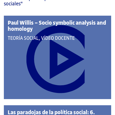
página
sociales"
principal
Paul Willis – Socio symbolic analysis and
homology
QUE
TEORÍA SOCIAL, VÍDEO DOCENTE
PERTENECE
A
LAS
CATEGORÍAS:
Las paradojas de la política social: 6.