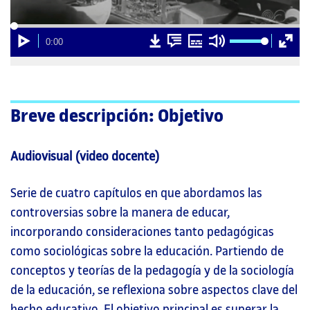
00:00
Cargado
Progreso
:
:
0%
0%
Reproducción
D
D
Subtítulos
Silenciar
Pantall
Current
0:00
00:00
o
o
comple
Time
w
w
n
n
l
l
o
o
a
a
d
d
Breve descripción: Objetivo
v
t
i
r
d
a
e
n
Audiovisual (video docente)
o
s
c
r
i
Serie de cuatro capítulos en que abordamos las
p
t
controversias sobre la manera de educar,
i
o
incorporando consideraciones tanto pedagógicas
n
como sociológicas sobre la educación. Partiendo de
conceptos y teorías de la pedagogía y de la sociología
de la educación, se reflexiona sobre aspectos clave del
hecho educativo. El objetivo principal es superar la