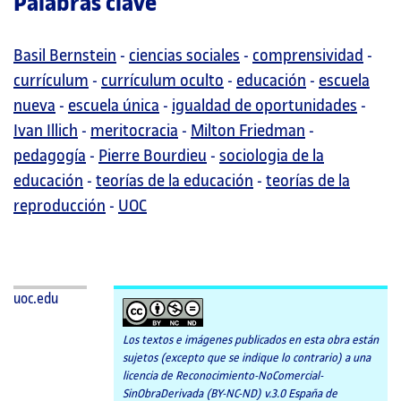
Palabras clave
Basil Bernstein
-
ciencias sociales
-
comprensividad
-
currículum
-
currículum oculto
-
educación
-
escuela
nueva
-
escuela única
-
igualdad de oportunidades
-
Ivan Illich
-
meritocracia
-
Milton Friedman
-
pedagogía
-
Pierre Bourdieu
-
sociologia de la
educación
-
teorías de la educación
-
teorías de la
reproducción
-
UOC
uoc.edu
Los textos e imágenes publicados en esta obra están
sujetos (excepto que se indique lo contrario) a una
licencia de Reconocimiento-NoComercial-
SinObraDerivada (BY-NC-ND) v.3.0 España de