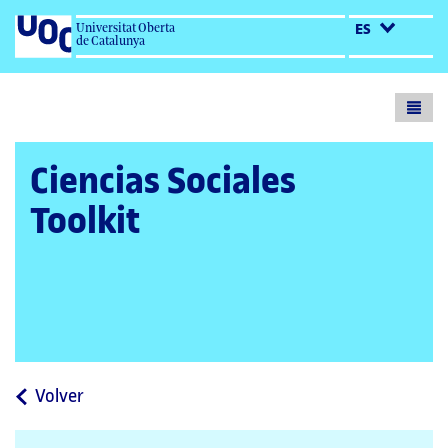
Universitat Oberta
ES
de Catalunya
Toogl
menu
Ciencias Sociales
Toolkit
a
Volver
la