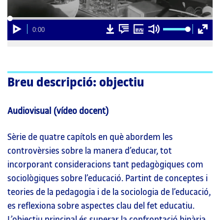
00:00
Carregat
Progrés
:
:
0%
0%
Reproducció
D
D
Subtítols
Silencia
Pantall
Current
0:00
00:00
o
o
comple
Time
w
w
n
n
l
l
o
o
a
a
d
d
Breu descripció: objectiu
v
t
i
r
d
a
e
n
Audiovisual (vídeo docent)
o
s
c
r
i
Sèrie de quatre capítols en què abordem les
p
t
controvèrsies sobre la manera d’educar, tot
i
o
incorporant consideracions tant pedagògiques com
n
sociològiques sobre l’educació. Partint de conceptes i
teories de la pedagogia i de la sociologia de l’educació,
es reflexiona sobre aspectes clau del fet educatiu.
L’objectiu principal és superar la confrontació binària,