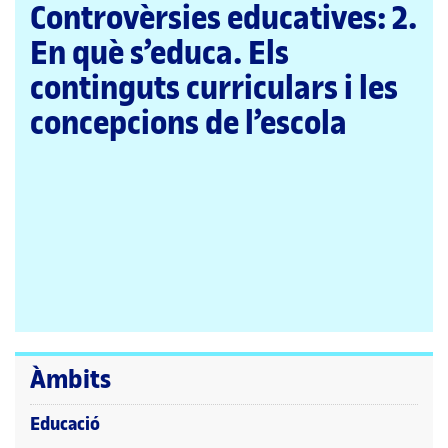
pàgina
Controvèrsies educatives: 2.
principal
En què s’educa. Els
continguts curriculars i les
concepcions de l’escola
Àmbits
Educació