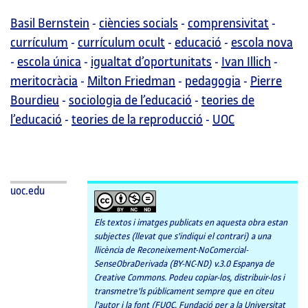
Basil Bernstein
-
ciències socials
-
comprensivitat
-
currículum
-
currículum ocult
-
educació
-
escola nova
-
escola única
-
igualtat d’oportunitats
-
Ivan Illich
-
meritocràcia
-
Milton Friedman
-
pedagogia
-
Pierre
Bourdieu
-
sociologia de l’educació
-
teories de
l’educació
-
teories de la reproducció
-
UOC
uoc.edu
Els textos i imatges publicats en aquesta obra estan
subjectes (llevat que s'indiqui el contrari) a una
llicència de Reconeixement-NoComercial-
SenseObraDerivada (BY-NC-ND) v.3.0 Espanya de
Creative Commons. Podeu copiar-los, distribuir-los i
transmetre'ls públicament sempre que en citeu
l'autor i la font (FUOC. Fundació per a la Universitat