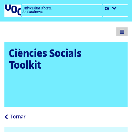
Universitat Oberta
CA
de Catalunya
Toogl
menu
Ciències Socials
Toolkit
a
Tornar
la