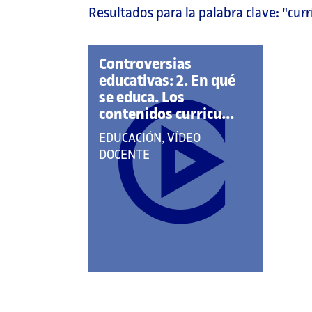
Resultados para la palabra clave:
"cur
página
principal
Controversias
educativas: 2. En qué
se educa. Los
contenidos curricu...
QUE
EDUCACIÓN, VÍDEO
PERTENECE
DOCENTE
A
LAS
CATEGORÍAS: