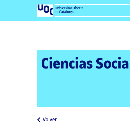
Universitat Oberta
de Catalunya
Ciencias Socia
a
Volver
la