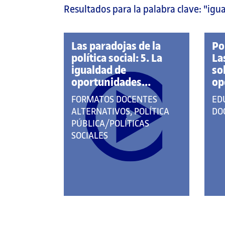
Resultados para la palabra clave:
"igu
página
principal
Las paradojas de la
Po
política social: 5. La
La
igualdad de
so
oportunidades...
op
QUE
QU
FORMATOS DOCENTES
ED
PERTENECE
PE
ALTERNATIVOS, POLÍTICA
DO
A
A
PÚBLICA/POLÍTICAS
LAS
LA
SOCIALES
CATEGORÍAS:
CA