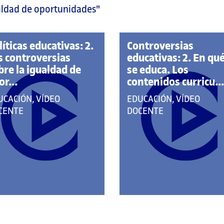
aldad de oportunidades"
líticas educativas: 2.
Controversias
s controversias
educativas: 2. En qu
bre la igualdad de
se educa. Los
or...
contenidos curricu...
E
QUE
UCACIÓN, VÍDEO
EDUCACIÓN, VÍDEO
RTENECE
PERTENECE
CENTE
DOCENTE
A
S
LAS
TEGORÍAS:
CATEGORÍAS: