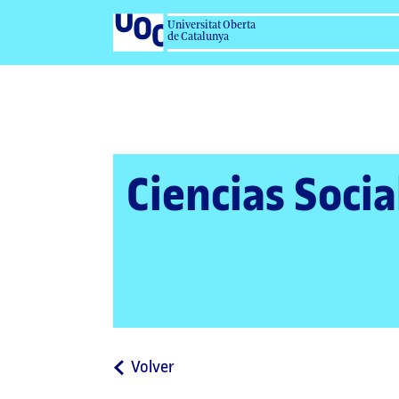
Universitat Oberta
de Catalunya
Ciencias Socia
a
Volver
la