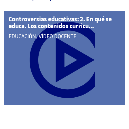
página
principal
Controversias educativas: 2. En qué se
educa. Los contenidos curricu...
QUE
EDUCACIÓN, VÍDEO DOCENTE
PERTENECE
A
LAS
CATEGORÍAS: