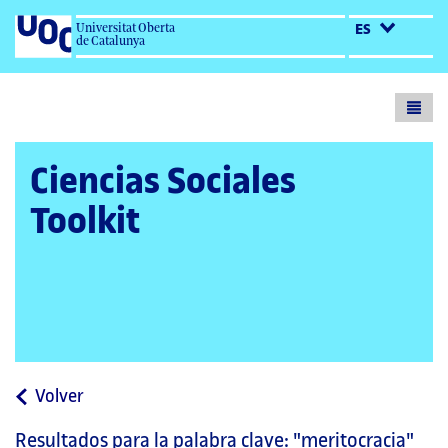
Universitat Oberta
ES
de Catalunya
Toogl
menu
Ciencias Sociales
Toolkit
a
Volver
la
Resultados para la palabra clave:
"meritocracia"