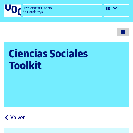
Universitat Oberta
ES
de Catalunya
Toogl
menu
Ciencias Sociales
Toolkit
a
Volver
la