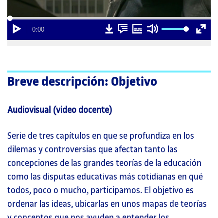
00:00
Cargado
Progreso
:
:
0%
0%
Reproducción
D
D
Subtítulos
Silenciar
Pantall
Current
0:00
00:00
o
o
comple
Time
w
w
n
n
l
l
o
o
a
a
d
d
Breve descripción: Objetivo
v
t
i
r
d
a
e
n
Audiovisual (video docente)
o
s
c
r
i
Serie de tres capítulos en que se profundiza en los
p
t
dilemas y controversias que afectan tanto las
i
o
concepciones de las grandes teorías de la educación
n
como las disputas educativas más cotidianas en qué
todos, poco o mucho, participamos. El objetivo es
ordenar las ideas, ubicarlas en unos mapas de teorías
y conceptos que nos ayuden a entender los