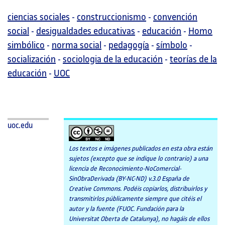
ciencias sociales
-
construccionismo
-
convención
social
-
desigualdades educativas
-
educación
-
Homo
simbólico
-
norma social
-
pedagogía
-
símbolo
-
socialización
-
sociologia de la educación
-
teorías de la
educación
-
UOC
uoc.edu
Los textos e imágenes publicados en esta obra están
sujetos (excepto que se indique lo contrario) a una
licencia de Reconocimiento-NoComercial-
SinObraDerivada (BY-NC-ND) v.3.0 España de
Creative Commons. Podéis copiarlos, distribuirlos y
transmitirlos públicamente siempre que citéis el
autor y la fuente (FUOC. Fundación para la
Universitat Oberta de Catalunya), no hagáis de ellos