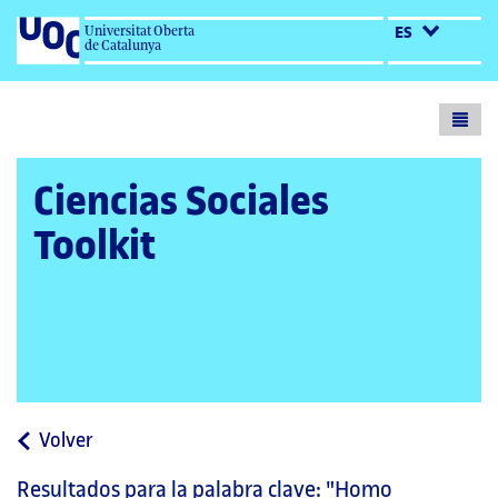
Universitat Oberta
ES
de Catalunya
Toogl
menu
Ciencias Sociales
Toolkit
a
Volver
la
Resultados para la palabra clave:
"Homo