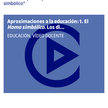
página
simbólico"
principal
Aproximaciones a la educación: 1. El
Homo simbólico
. Los di...
QUE
EDUCACIÓN, VÍDEO DOCENTE
PERTENECE
A
LAS
CATEGORÍAS: