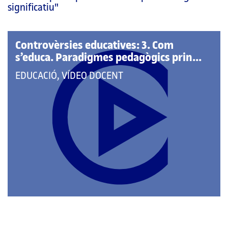
pàgina
significatiu"
principal
Controvèrsies educatives: 3. Com
s’educa. Paradigmes pedagògics prin...
QUE
EDUCACIÓ, VÍDEO DOCENT
PERTANY
A
LES
CATEGORIES: