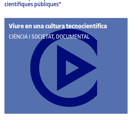
pàgina
científiques públiques"
principal
Viure en una cultura tecnocientífica
QUE
CIÈNCIA I SOCIETAT, DOCUMENTAL
PERTANY
A
LES
CATEGORIES: