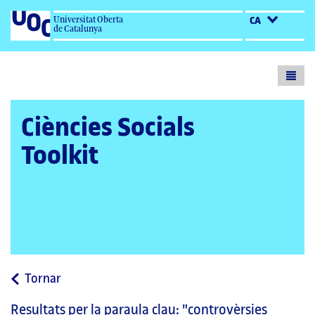
Universitat Oberta
CA
de Catalunya
Toogl
menu
Ciències Socials
Toolkit
a
Tornar
la
Resultats per la paraula clau:
"controvèrsies