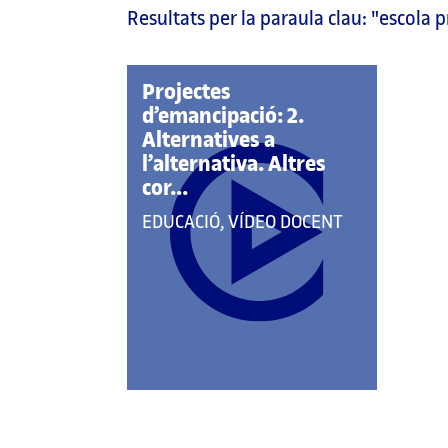
Resultats per la paraula clau:
"escola p
pàgina
principal
Projectes
d’emancipació: 2.
Alternatives a
l’alternativa. Altres
cor...
QUE
EDUCACIÓ, VÍDEO DOCENT
PERTANY
A
LES
CATEGORIES: