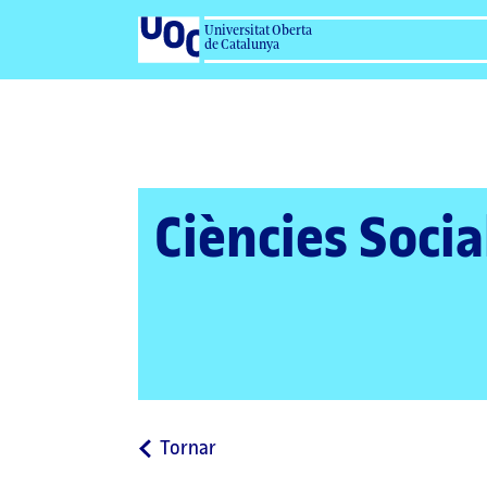
Universitat Oberta
de Catalunya
Ciències Socia
a
Tornar
la