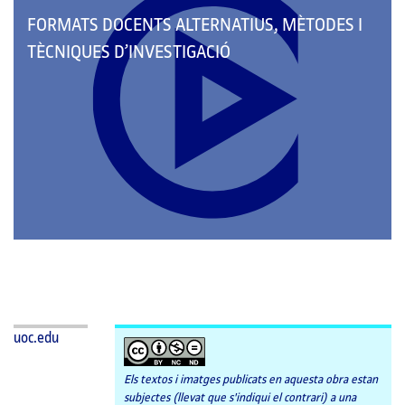
QUE
FORMATS DOCENTS ALTERNATIUS, MÈTODES I
PERTANY
TÈCNIQUES D’INVESTIGACIÓ
A
LES
CATEGORIES:
uoc.edu
Els textos i imatges publicats en aquesta obra estan
subjectes (llevat que s'indiqui el contrari) a una