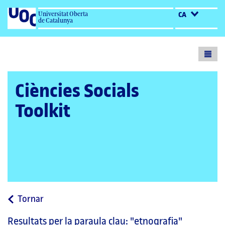
Universitat Oberta
CA
de Catalunya
Toogl
menu
Ciències Socials
Toolkit
a
Tornar
la
Resultats per la paraula clau:
"etnografia"