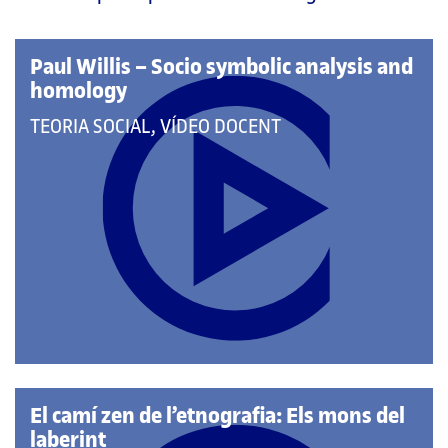
pàgina
principal
Paul Willis – Socio symbolic analysis and
homology
QUE
TEORIA SOCIAL, VÍDEO DOCENT
PERTANY
A
LES
CATEGORIES:
El camí zen de l’etnografia: Els mons del
laberint