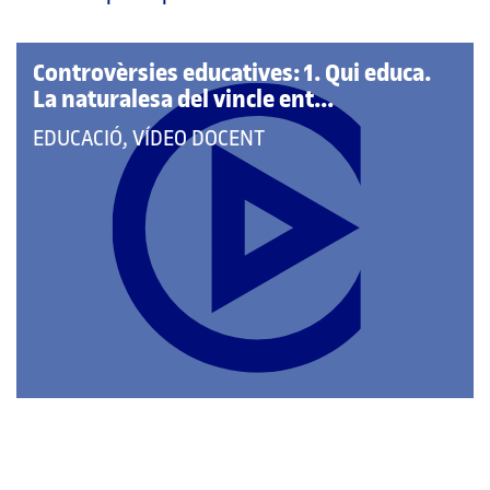
pàgina
principal
Controvèrsies educatives: 1. Qui educa.
La naturalesa del vincle ent...
QUE
EDUCACIÓ, VÍDEO DOCENT
PERTANY
A
LES
CATEGORIES: