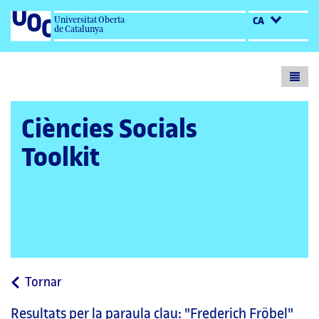
Universitat Oberta
CA
de Catalunya
Toogl
menu
Ciències Socials
Toolkit
a
Tornar
la
Resultats per la paraula clau:
"Frederich Fröbel"