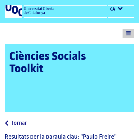
Universitat Oberta
CA
de Catalunya
Toogl
menu
Ciències Socials
Toolkit
a
Tornar
la
Resultats per la paraula clau:
"Paulo Freire"