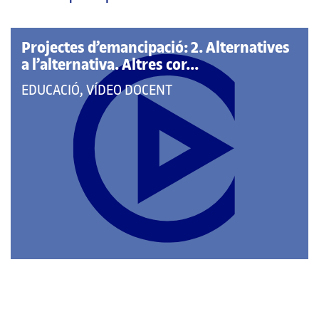
pàgina
principal
Projectes d’emancipació: 2. Alternatives
a l’alternativa. Altres cor...
QUE
EDUCACIÓ, VÍDEO DOCENT
PERTANY
A
LES
CATEGORIES: