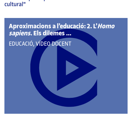
pàgina
cultural"
principal
Aproximacions a l’educació: 2. L’
Homo
sapiens
. Els dilemes ...
QUE
EDUCACIÓ, VÍDEO DOCENT
PERTANY
A
LES
CATEGORIES: