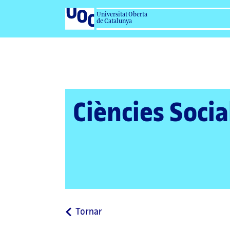
Universitat Oberta
de Catalunya
Ciències Socia
a
Tornar
la