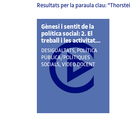
Resultats per la paraula clau:
"Thorste
pàgina
principal
Gènesi i sentit de la
política social: 2. El
treball i les activitat...
QUE
DESIGUALTATS, POLÍTICA
PERTANY
PÚBLICA/POLÍTIQUES
A
SOCIALS, VÍDEO DOCENT
LES
CATEGORIES: