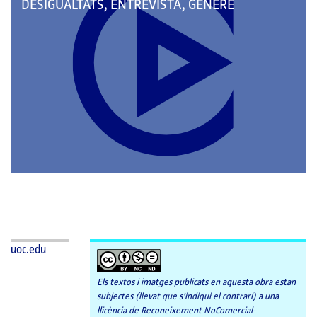
QUE
DESIGUALTATS, ENTREVISTA, GÈNERE
PERTANY
A
LES
CATEGORIES:
uoc.edu
Els textos i imatges publicats en aquesta obra estan
subjectes (llevat que s'indiqui el contrari) a una
llicència de Reconeixement-NoComercial-