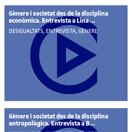
pàgina
principal
Gènere i societat des de la disciplina
econòmica. Entrevista a Lina ...
QUE
DESIGUALTATS, ENTREVISTA, GÈNERE
PERTANY
A
LES
CATEGORIES:
Gènere i societat des de la disciplina
antropològica. Entrevista a B...