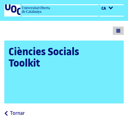
Universitat Oberta
CA
de Catalunya
Toogl
menu
Ciències Socials
Toolkit
a
Tornar
la