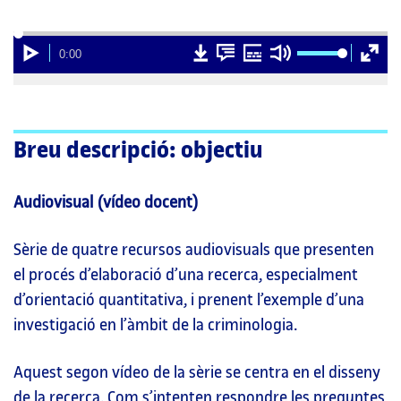
00:00
Carregat
Progrés
:
:
0%
0%
Reproducció
D
D
Subtítols
Silencia
Pantall
Current
0:00
00:00
o
o
comple
Time
w
w
n
n
l
l
o
o
a
a
d
d
Breu descripció: objectiu
v
t
i
r
d
a
e
n
Audiovisual (vídeo docent)
o
s
c
r
i
Sèrie de quatre recursos audiovisuals que presenten
p
t
el procés d’elaboració d’una recerca, especialment
i
o
d’orientació quantitativa, i prenent l’exemple d’una
n
investigació en l’àmbit de la criminologia.
Aquest segon vídeo de la sèrie se centra en el disseny
de la recerca. Com s’intenten respondre les preguntes