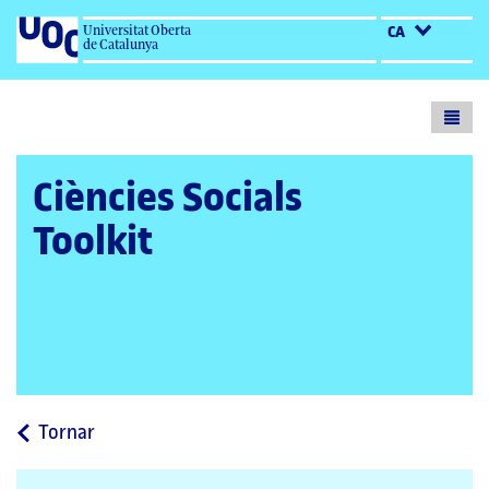
Universitat Oberta
CA
de Catalunya
Toogl
menu
Ciències Socials
Toolkit
a
Tornar
la