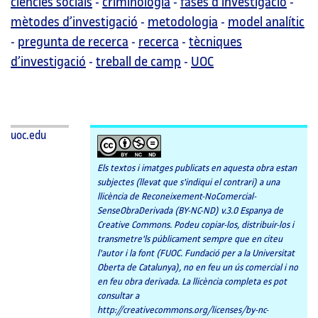
ciències socials
-
criminologia
-
fases d’investigació
-
mètodes d’investigació
-
metodologia
-
model analític
-
pregunta de recerca
-
recerca
-
tècniques
d’investigació
-
treball de camp
-
UOC
uoc.edu
Els textos i imatges publicats en aquesta obra estan
subjectes (llevat que s'indiqui el contrari) a una
llicència de Reconeixement-NoComercial-
SenseObraDerivada (BY-NC-ND) v.3.0 Espanya de
Creative Commons. Podeu copiar-los, distribuir-los i
transmetre'ls públicament sempre que en citeu
l'autor i la font (FUOC. Fundació per a la Universitat
Oberta de Catalunya), no en feu un ús comercial i no
en feu obra derivada. La llicència completa es pot
consultar a
http://creativecommons.org/licenses/by-nc-