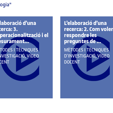
logia"
elaboració d’una
L’elaboració d’una
cerca: 3.
recerca: 2. Com vol
operacionalització i el
respondre les
surament...
preguntes de ...
E
QUE
TODES I TÈCNIQUES
MÈTODES I TÈCNIQUES
RTANY
PERTANY
NVESTIGACIÓ, VÍDEO
D’INVESTIGACIÓ, VÍDEO
A
CENT
DOCENT
S
LES
EGORIES:
CATEGORIES: