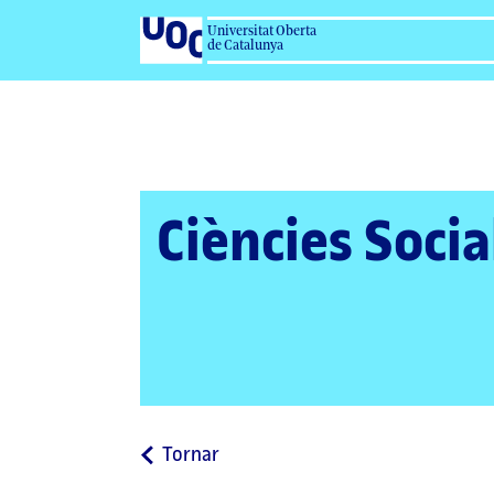
Universitat Oberta
de Catalunya
Ciències Socia
a
Tornar
la