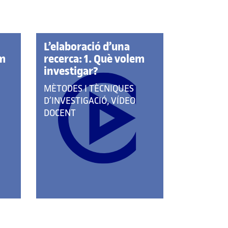
L’elaboració d’una
em
recerca: 1. Què volem
investigar?
QUE
MÈTODES I TÈCNIQUES
PERTANY
D’INVESTIGACIÓ, VÍDEO
A
DOCENT
LES
CATEGORIES: