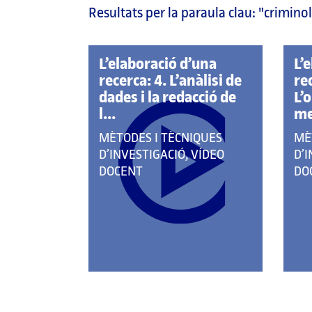
Resultats per la paraula clau:
"crimino
pàgina
principal
L’elaboració d’una
L’
recerca: 4. L’anàlisi de
re
dades i la redacció de
L’
l...
me
QUE
QU
MÈTODES I TÈCNIQUES
MÈ
PERTANY
PE
D’INVESTIGACIÓ, VÍDEO
D’I
A
A
DOCENT
DO
LES
LE
CATEGORIES:
CAT