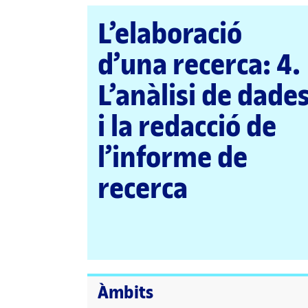
pàgina
L’elaboració
principal
d’una recerca: 4.
L’anàlisi de dade
i la redacció de
l’informe de
recerca
Àmbits