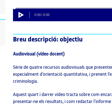
00:00
Carregat
Progrés
:
:
0%
0%
Reproducció
Current
Durada
0:00
/
0:00
Time
total
Breu descripció: objectiu
Audiovisual (vídeo docent)
Sèrie de quatre recursos audiovisuals que presenten
especialment d’orientació quantitativa, i prenent l’
criminologia.
Aquest quart i darrer vídeo tracta sobre com encara
presentar-ne els resultats, i com redactar l’informe