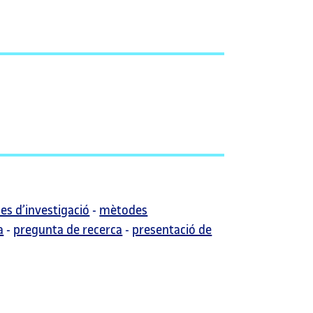
ses d’investigació
-
mètodes
a
-
pregunta de recerca
-
presentació de