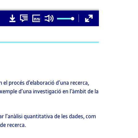
D
D
Subtítols
Silencia
Pantalla
00:00
o
o
completa
w
w
n
n
l
l
o
o
a
a
d
d
v
t
i
r
d
a
e
n
o
s
c
r
i
 el procés d’elaboració d’una recerca,
p
t
exemple d’una investigació en l’àmbit de la
i
o
n
r l’anàlisi quantitativa de les dades, com
 de recerca.