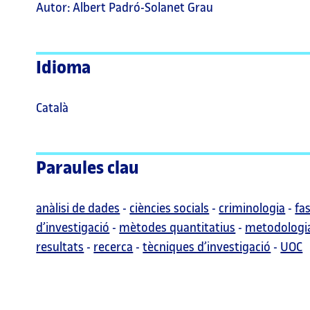
Autor: Albert Padró-Solanet Grau
Idioma
Català
Paraules clau
anàlisi de dades
-
ciències socials
-
criminologia
-
fa
d’investigació
-
mètodes quantitatius
-
metodologi
resultats
-
recerca
-
tècniques d’investigació
-
UOC