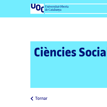
Universitat Oberta
de Catalunya
Ciències Socia
a
Tornar
la