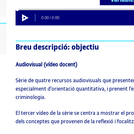
00:00
Carregat
Progrés
:
:
0%
0%
Reproducció
Current
Durada
0:00
/
0:00
Time
total
Breu descripció: objectiu
Audiovisual (vídeo docent)
Sèrie de quatre recursos audiovisuals que presenten
especialment d’orientació quantitativa, i prenent l’
criminologia.
El tercer vídeo de la sèrie se centra a mostrar el p
dels conceptes que provenen de la reflexió i focalitz