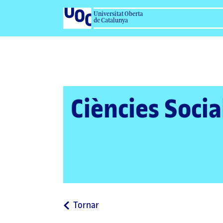
Universitat Oberta
de Catalunya
Ciències Socia
a
Tornar
la