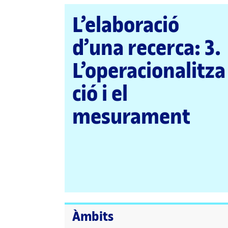
pàgina
L’elaboració
principal
d’una recerca: 3.
L’operacionalitza
ció i el
mesurament
Àmbits