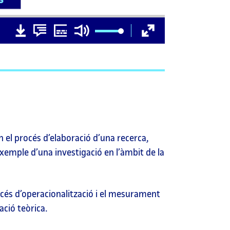
D
D
Subtítols
Silencia
Pantalla
00:00
o
o
completa
w
w
n
n
l
l
o
o
a
a
d
d
v
t
i
r
d
a
e
n
o
s
c
r
i
 el procés d’elaboració d’una recerca,
p
t
exemple d’una investigació en l’àmbit de la
i
o
n
rocés d’operacionalització i el mesurament
ació teòrica.