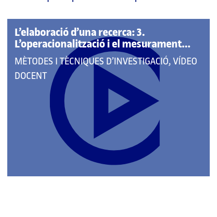
pàgina
principal
L’elaboració d’una recerca: 3.
L’operacionalització i el mesurament...
QUE
MÈTODES I TÈCNIQUES D’INVESTIGACIÓ, VÍDEO
PERTANY
DOCENT
A
LES
CATEGORIES: