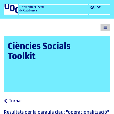
Universitat Oberta
CA
de Catalunya
Toogl
menu
Ciències Socials
Toolkit
a
Tornar
la
Resultats per la paraula clau:
"operacionalització"