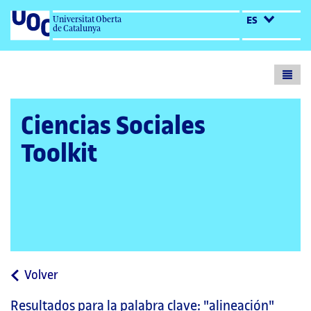
Universitat Oberta
ES
de Catalunya
Toogl
menu
Ciencias Sociales
Toolkit
a
Volver
la
Resultados para la palabra clave:
"alineación"