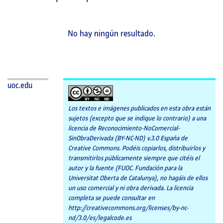
página
principal
No hay ningún resultado.
uoc.edu
Los textos e imágenes publicados en esta obra están
sujetos (excepto que se indique lo contrario) a una
licencia de Reconocimiento-NoComercial-
SinObraDerivada (BY-NC-ND) v.3.0 España de
Creative Commons. Podéis copiarlos, distribuirlos y
transmitirlos públicamente siempre que citéis el
autor y la fuente (FUOC. Fundación para la
Universitat Oberta de Catalunya), no hagáis de ellos
un uso comercial y ni obra derivada. La licencia
completa se puede consultar en
http://creativecommons.org/licenses/by-nc-
nd/3.0/es/legalcode.es