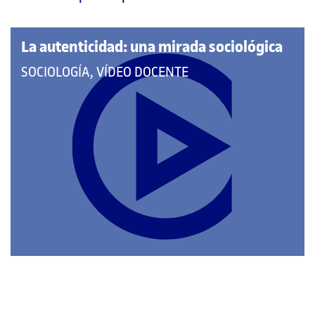
página
principal
La autenticidad: una mirada sociológica
QUE
SOCIOLOGÍA, VÍDEO DOCENTE
PERTENECE
A
LAS
CATEGORÍAS: