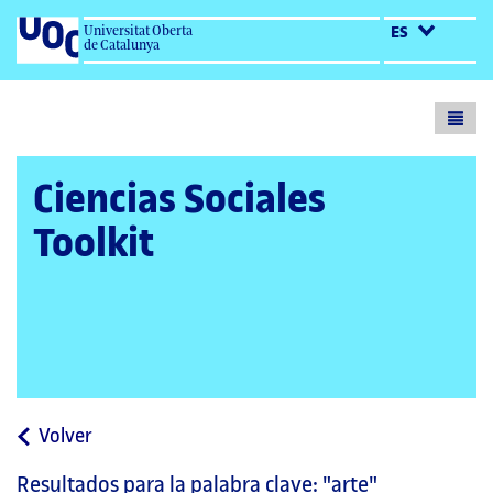
Universitat Oberta
ES
de Catalunya
Toogl
menu
Ciencias Sociales
Toolkit
a
Volver
la
Resultados para la palabra clave:
"arte"