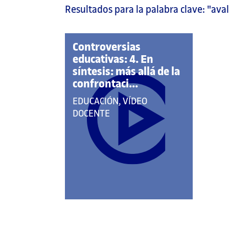
Resultados para la palabra clave:
"ava
página
principal
Controversias
educativas: 4. En
síntesis: más allá de la
confrontaci...
QUE
EDUCACIÓN, VÍDEO
PERTENECE
DOCENTE
A
LAS
CATEGORÍAS: