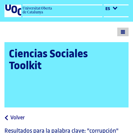
Universitat Oberta
ES
de Catalunya
Toogl
menu
Ciencias Sociales
Toolkit
a
Volver
la
Resultados para la palabra clave:
"corrupción"