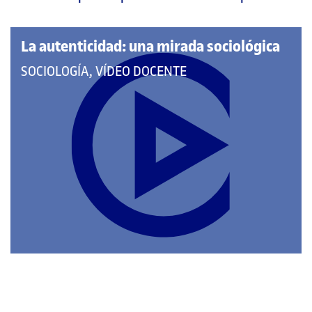
página
principal
La autenticidad: una mirada sociológica
QUE
SOCIOLOGÍA, VÍDEO DOCENTE
PERTENECE
A
LAS
CATEGORÍAS: