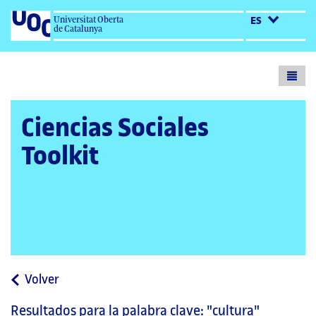
Universitat Oberta
ES
de Catalunya
Toogl
menu
Ciencias Sociales
Toolkit
a
Volver
la
Resultados para la palabra clave:
"cultura"