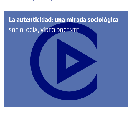
página
principal
La autenticidad: una mirada sociológica
QUE
SOCIOLOGÍA, VÍDEO DOCENTE
PERTENECE
A
LAS
CATEGORÍAS: