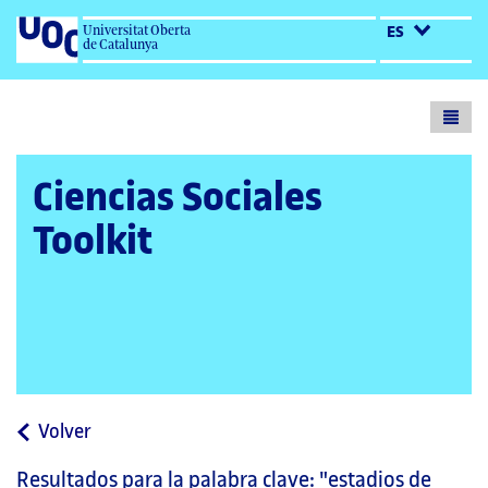
Universitat Oberta
ES
de Catalunya
Toogl
menu
Ciencias Sociales
Toolkit
a
Volver
la
Resultados para la palabra clave:
"estadios de