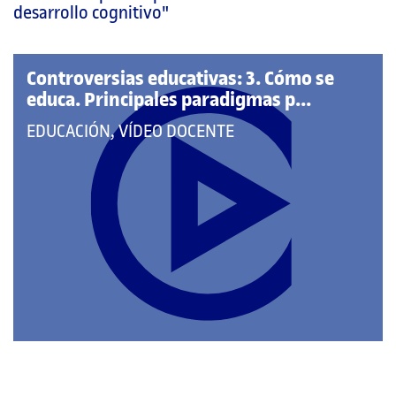
página
desarrollo cognitivo"
principal
Controversias educativas: 3. Cómo se
educa. Principales paradigmas p...
QUE
EDUCACIÓN, VÍDEO DOCENTE
PERTENECE
A
LAS
CATEGORÍAS: