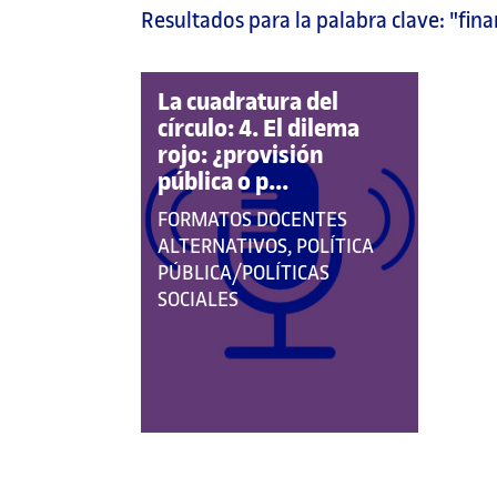
Resultados para la palabra clave:
"fina
página
principal
La cuadratura del
círculo: 4. El dilema
rojo: ¿provisión
pública o p...
QUE
FORMATOS DOCENTES
PERTENECE
ALTERNATIVOS, POLÍTICA
A
PÚBLICA/POLÍTICAS
LAS
SOCIALES
CATEGORÍAS: