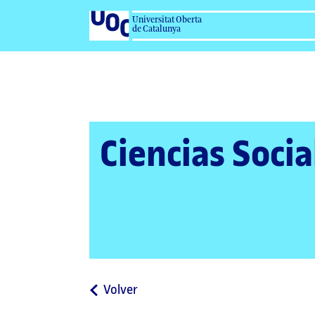
Universitat Oberta
de Catalunya
Ciencias Socia
a
Volver
la