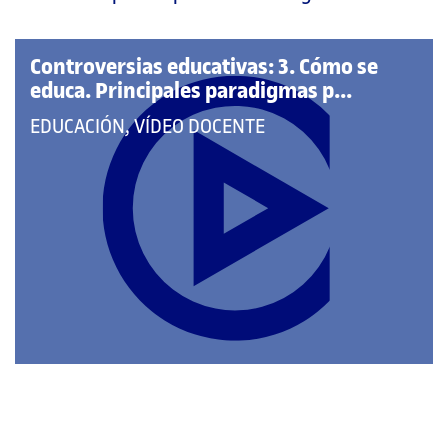
página
principal
Controversias educativas: 3. Cómo se
educa. Principales paradigmas p...
QUE
EDUCACIÓN, VÍDEO DOCENTE
PERTENECE
A
LAS
CATEGORÍAS: