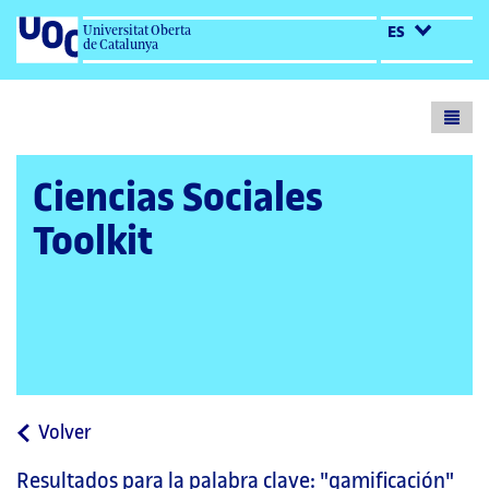
Universitat Oberta
ES
de Catalunya
Toogl
menu
Ciencias Sociales
Toolkit
a
Volver
la
Resultados para la palabra clave:
"gamificación"