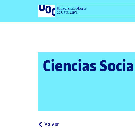
Universitat Oberta
de Catalunya
Ciencias Socia
a
Volver
la