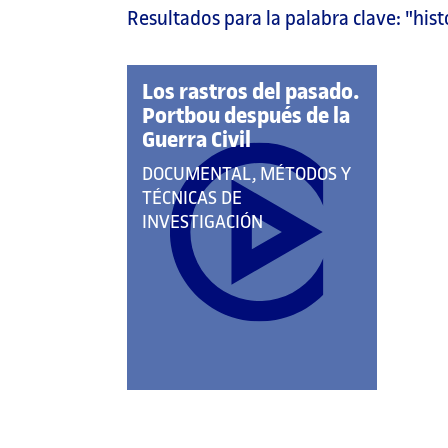
Resultados para la palabra clave:
"hist
página
principal
Los rastros del pasado.
Portbou después de la
Guerra Civil
QUE
DOCUMENTAL, MÉTODOS Y
PERTENECE
TÉCNICAS DE
A
INVESTIGACIÓN
LAS
CATEGORÍAS: