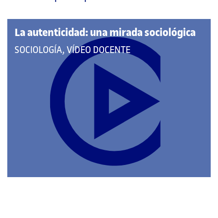
página
principal
La autenticidad: una mirada sociológica
QUE
SOCIOLOGÍA, VÍDEO DOCENTE
PERTENECE
A
LAS
CATEGORÍAS: