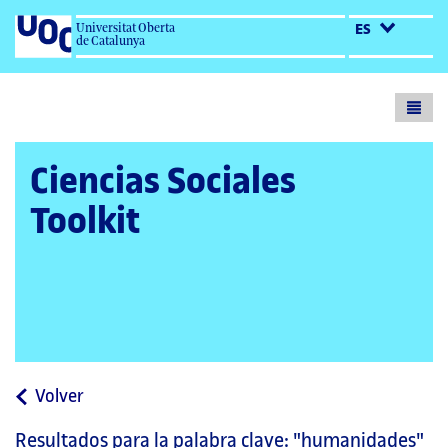
Universitat Oberta
ES
de Catalunya
Toogl
menu
Ciencias Sociales
Toolkit
a
Volver
la
Resultados para la palabra clave:
"humanidades"