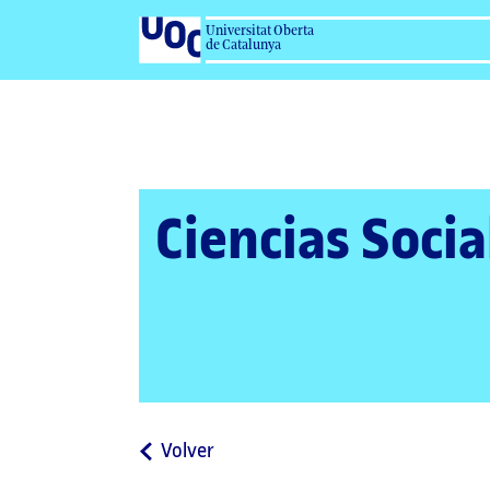
Universitat Oberta
de Catalunya
Ciencias Socia
a
Volver
la