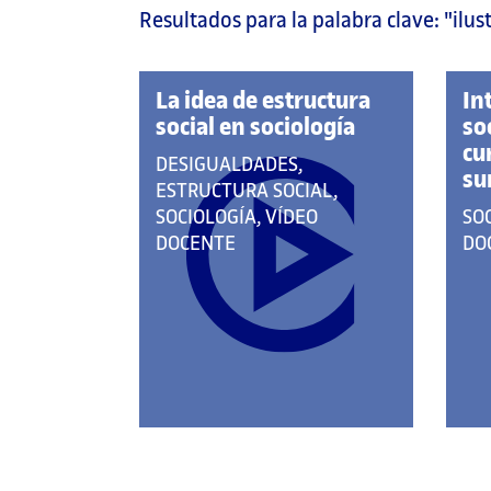
Resultados para la palabra clave:
"ilus
página
principal
La idea de estructura
In
social en sociología
so
cu
QUE
DESIGUALDADES,
su
PERTENECE
ESTRUCTURA SOCIAL,
A
QU
SOCIOLOGÍA, VÍDEO
SO
LAS
PE
DOCENTE
DO
CATEGORÍAS:
A
LA
CA