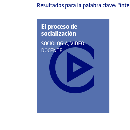
Resultados para la palabra clave:
"inte
página
principal
El proceso de
socialización
QUE
SOCIOLOGÍA, VÍDEO
PERTENECE
DOCENTE
A
LAS
CATEGORÍAS: