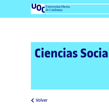
Universitat Oberta
de Catalunya
Ciencias Socia
a
Volver
la