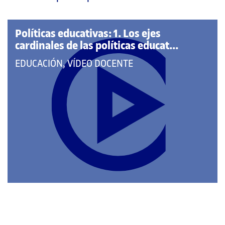
página
principal
Políticas educativas: 1. Los ejes
cardinales de las políticas educat...
QUE
EDUCACIÓN, VÍDEO DOCENTE
PERTENECE
A
LAS
CATEGORÍAS: