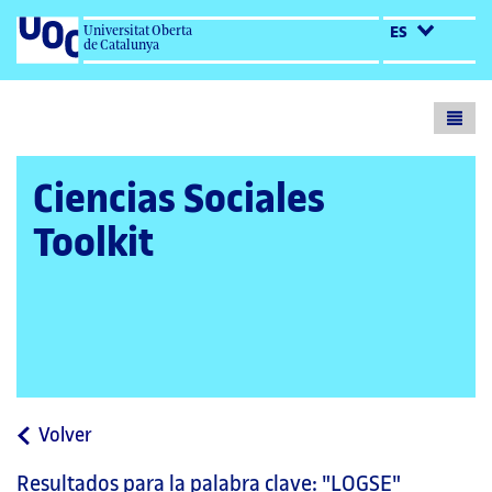
Universitat Oberta
ES
de Catalunya
Toogl
menu
Ciencias Sociales
Toolkit
a
Volver
la
Resultados para la palabra clave:
"LOGSE"