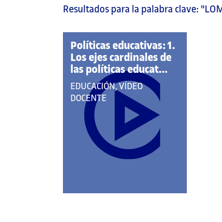
Resultados para la palabra clave:
"LO
página
principal
Políticas educativas: 1.
Los ejes cardinales de
las políticas educat...
QUE
EDUCACIÓN, VÍDEO
PERTENECE
DOCENTE
A
LAS
CATEGORÍAS: