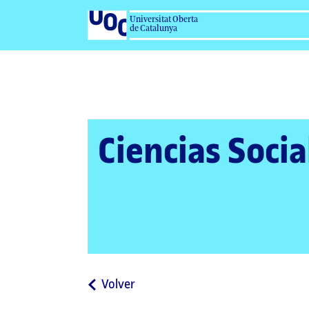
Universitat Oberta
de Catalunya
Ciencias Socia
a
Volver
la