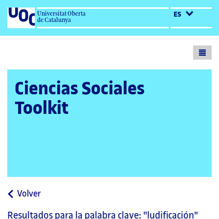
Universitat Oberta
ES
de Catalunya
Toogl
menu
Ciencias Sociales
Toolkit
a
Volver
la
Resultados para la palabra clave:
"ludificación"