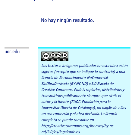
página
principal
No hay ningún resultado.
uoc.edu
Los textos e imágenes publicados en esta obra están
sujetos (excepto que se indique lo contrario) a una
licencia de Reconocimiento-NoComercial-
SinObraDerivada (BY-NC-ND) v.3.0 España de
Creative Commons. Podéis copiarlos, distribuirlos y
transmitirlos públicamente siempre que citéis el
autor y la fuente (FUOC. Fundación para la
Universitat Oberta de Catalunya), no hagáis de ellos
un uso comercial y ni obra derivada. La licencia
completa se puede consultar en
http://creativecommons.org/licenses/by-nc-
nd/3.0/es/legalcode.es