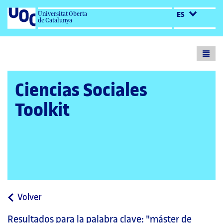
Universitat Oberta
ES
de Catalunya
Toogl
menu
Ciencias Sociales
Toolkit
a
Volver
la
Resultados para la palabra clave:
"máster de