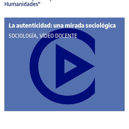
página
Humanidades"
principal
La autenticidad: una mirada sociológica
QUE
SOCIOLOGÍA, VÍDEO DOCENTE
PERTENECE
A
LAS
CATEGORÍAS: