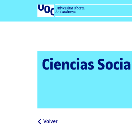
Universitat Oberta
de Catalunya
Ciencias Socia
a
Volver
la