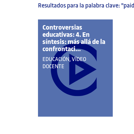
Resultados para la palabra clave:
"pai
página
principal
Controversias
educativas: 4. En
síntesis: más allá de la
confrontaci...
QUE
EDUCACIÓN, VÍDEO
PERTENECE
DOCENTE
A
LAS
CATEGORÍAS: