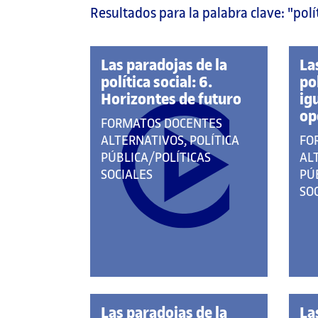
Resultados para la palabra clave:
"polí
página
principal
Las paradojas de la
La
política social: 6.
pol
Horizontes de futuro
ig
op
QUE
FORMATOS DOCENTES
PERTENECE
QU
ALTERNATIVOS, POLÍTICA
FO
A
PE
PÚBLICA/POLÍTICAS
AL
LAS
A
SOCIALES
PÚ
CATEGORÍAS:
LA
SO
CA
Las paradojas de la
La