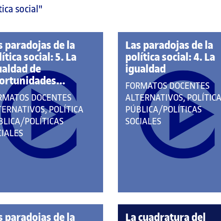
tica social"
s paradojas de la
Las paradojas de la
ítica social: 5. La
política social: 4. La
ualdad de
igualdad
ortunidades...
QUE
FORMATOS DOCENTES
E
PERTENECE
RMATOS DOCENTES
ALTERNATIVOS, POLÍTIC
RTENECE
A
TERNATIVOS, POLÍTICA
PÚBLICA/POLÍTICAS
LAS
BLICA/POLÍTICAS
SOCIALES
S
CATEGORÍAS:
CIALES
TEGORÍAS:
s paradojas de la
La cuadratura del