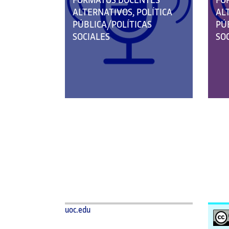
FORMATOS DOCENTES
FO
PERTENECE
PE
ALTERNATIVOS, POLÍTICA
AL
A
A
PÚBLICA/POLÍTICAS
PÚ
LAS
LA
SOCIALES
SO
CATEGORÍAS:
CA
uoc.edu