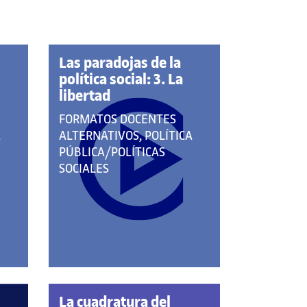
Las paradojas de la
política social: 3. La
libertad
QUE
FORMATOS DOCENTES
PERTENECE
A
ALTERNATIVOS, POLÍTICA
A
PÚBLICA/POLÍTICAS
LAS
SOCIALES
CATEGORÍAS:
La cuadratura del