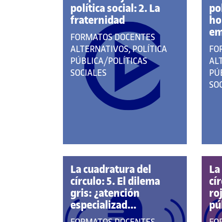
política social: 2. La
pol
fraternidad
ho
em
QUE
FORMATOS DOCENTES
PERTENECE
QU
ALTERNATIVOS, POLÍTICA
FO
A
PE
PÚBLICA/POLÍTICAS
AL
LAS
A
SOCIALES
PÚ
CATEGORÍAS:
LA
SO
CA
La cuadratura del
La
círculo: 5. El dilema
cír
gris: ¿atención
ro
especializad...
púb
QUE
QU