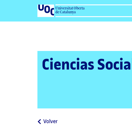
Universitat Oberta
de Catalunya
Ciencias Socia
a
Volver
la