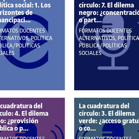
ítica social: 1. Los
círculo: 7. El dilema
rizontes de
negro: ¿concentraci
ancipaci...
o part...
E
QUE
RMATOS DOCENTES
FORMATOS DOCENTES
RTENECE
PERTENECE
TERNATIVOS, POLÍTICA
ALTERNATIVOS, POLÍTIC
A
BLICA/POLÍTICAS
PÚBLICA/POLÍTICAS
S
LAS
CIALES
SOCIALES
TEGORÍAS:
CATEGORÍAS:
 cuadratura del
La cuadratura del
culo: 4. El dilema
círculo: 3. El dilema
jo: ¿provisión
verde: ¿acceso gratu
lica o p...
o co...
E
QUE