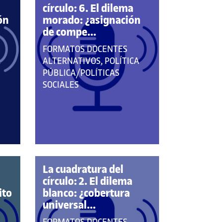
círculo: 6. El dilema
ón
morado: ¿asignación
de compe...
QUE
FORMATOS DOCENTES
PERTENECE
A
ALTERNATIVOS, POLÍTICA
A
PÚBLICA/POLÍTICAS
LAS
SOCIALES
CATEGORÍAS:
La cuadratura del
círculo: 2. El dilema
ito
blanco: ¿cobertura
universal...
QUE