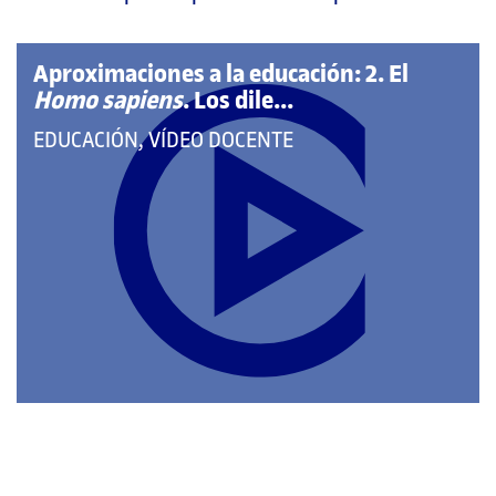
página
principal
Aproximaciones a la educación: 2. El
Homo sapiens
. Los dile...
QUE
EDUCACIÓN, VÍDEO DOCENTE
PERTENECE
A
LAS
CATEGORÍAS: