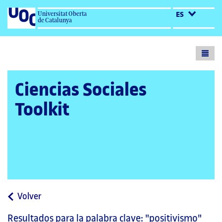
Universitat Oberta
ES
de Catalunya
Toogl
menu
Ciencias Sociales
Toolkit
a
Volver
la
Resultados para la palabra clave:
"positivismo"