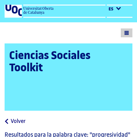
Universitat Oberta
ES
de Catalunya
Toogl
menu
Ciencias Sociales
Toolkit
a
Volver
la
Resultados para la palabra clave:
"progresividad"