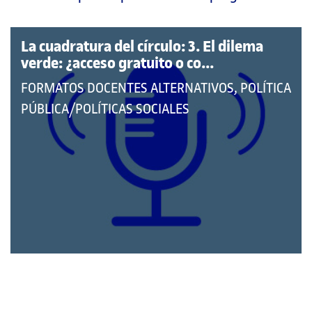
página
principal
La cuadratura del círculo: 3. El dilema
verde: ¿acceso gratuito o co...
QUE
FORMATOS DOCENTES ALTERNATIVOS, POLÍTICA
PERTENECE
PÚBLICA/POLÍTICAS SOCIALES
A
LAS
CATEGORÍAS: