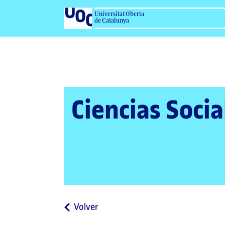
Universitat Oberta
de Catalunya
Ciencias Socia
a
Volver
la