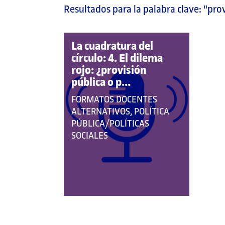
Resultados para la palabra clave:
"pro
página
principal
La cuadratura del
círculo: 4. El dilema
rojo: ¿provisión
pública o p...
QUE
FORMATOS DOCENTES
PERTENECE
ALTERNATIVOS, POLÍTICA
A
PÚBLICA/POLÍTICAS
LAS
SOCIALES
CATEGORÍAS: