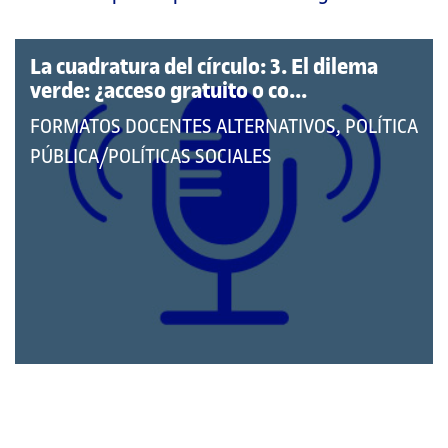
página
principal
La cuadratura del círculo: 3. El dilema
verde: ¿acceso gratuito o co...
QUE
FORMATOS DOCENTES ALTERNATIVOS, POLÍTICA
PERTENECE
PÚBLICA/POLÍTICAS SOCIALES
A
LAS
CATEGORÍAS: