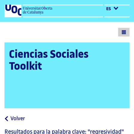
Universitat Oberta
ES
de Catalunya
Toogl
menu
Ciencias Sociales
Toolkit
a
Volver
la
Resultados para la palabra clave:
"regresividad"