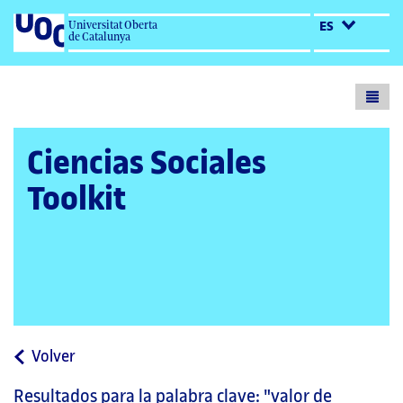
Universitat Oberta
ES
de Catalunya
Toogl
menu
Ciencias Sociales
Toolkit
a
Volver
la
Resultados para la palabra clave:
"valor de