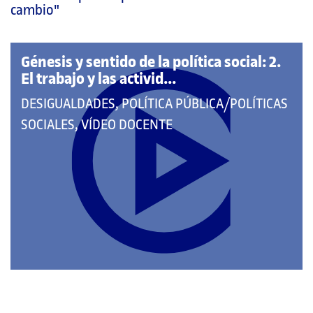
página
cambio"
principal
Génesis y sentido de la política social: 2.
El trabajo y las activid...
QUE
DESIGUALDADES, POLÍTICA PÚBLICA/POLÍTICAS
PERTENECE
SOCIALES, VÍDEO DOCENTE
A
LAS
CATEGORÍAS: